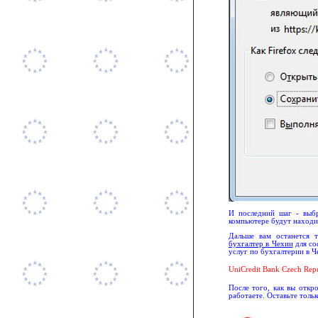
И последний шаг - выбр
компьютере будут находи
Дальше вам останется т
бухгалтер в Чехии
для со
услуг по бухгалтерии в 
UniCredit Bank Czech Repub
После того, как вы откр
работаете. Оставьте тольк