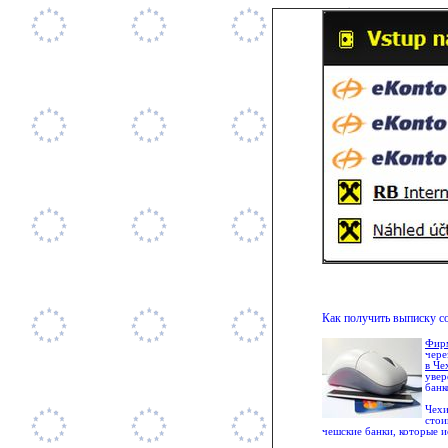
© 
Как получить выписку со
Фир
чере
в Че
увер
банк
Чехи
стои
чешские банки, которые 