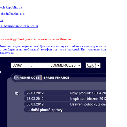
.
ech Republic, a.s.
chodní banka, a. s.
.s.
ый банковский счет в Чехии
 - самый удобный для использования через Интернет
нтернет - дело пары минут. Для начала вам нужно зайти в клиентскую часть
, сообщения на мобильный телефон или кода, который Вы получите при
ькулятора.