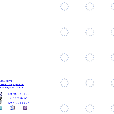
l: +420 234 688 077 ©
арта сайта
татьи и информация
а главную страницу
+ 420 292 33-31-76
+ 1 917 979 87-54
+ 420 777 14-51-77