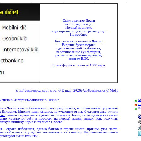
Офис в центре Праги
за 250 евро в год.
Полный комплекс
секретарских и бухгалтерских услуг.
Подробнее
Бухгалтерские услуги
в Чехии
:
Ведение бухгалтерии,
сдача налоговой отчётности,
восстановление бухгалтерии,
расчёт и начисление зарплаты,
возврат НДС
.
Новая фирма в Чехии за 1000 евро
all4business.cz, spol. s r.o. © E-mail: 2026@all4business.cz © Mobil: + 420 777 14 51 77 © Te
 счёта в Интернет-банкинге в Чехии?
К
С
Н
ма в Чехии
- это и банковский счёт предприятия, которым можно управлять
з Интернет. Многие наши клиенты, получающие от нас
бухгалтерские услуги
хии
, делают первые шаги в развитии бизнеса в Чехии, поэтому ещё не совсем
енно чувствуют себя в простых, на первый взгляд, вещах. Как получить
овскую выписку через Интернет? Просто!
я - страна небольшая, однако банков в стране много, причем, увы, часто
мость банковских услуг не соответствует их качеству. Перечислим основные
используют наши клиенты: