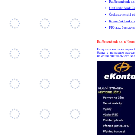
Raiffeisenbank a.s
UniCredit Bank Cz
Československá ob
Komerční banka, a
FIO a.s.,
бесплатн
Raiffeisenbank a.s.
в Чехии
Получить выписки через И
банка с помощью пароля
помощи специального кал