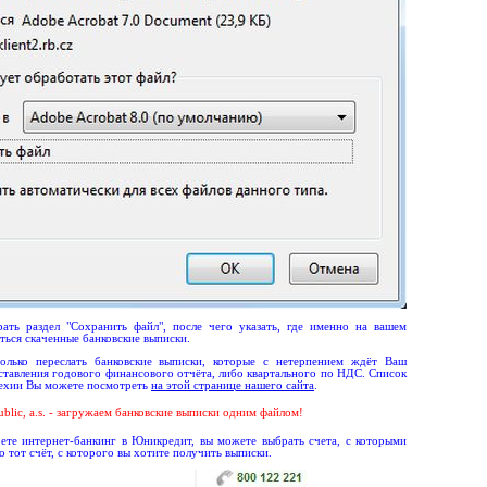
ать раздел "Сохранить файл", после чего указать, где именно на вашем
ться скаченные банковские выписки.
олько переслать банковские выписки, которые с нетерпением ждёт Ваш
ставления годового финансового отчёта, либо квартального по НДС. Список
Чехии Вы можете посмотреть
на этой странице нашего сайта
.
lic, a.s.
- загружаем банковские выписки одним файлом!
оете интернет-банкинг в Юникредит, вы можете выбрать счета, с которыми
о тот счёт, с которого вы хотите получить выписки.