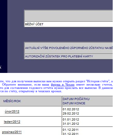
те, что для получения выписки вам нужно открыть раздел "История счёта", а
. Обратите внимание, если ваша
фирма в Чехии
имеет несколько счетов,
 то для составления годового отчёта нужно прислать все выписки. В данном
тся по счёту, открытому в чешских кронах.